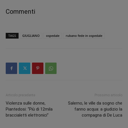
Commenti
TAGS
GIUGLIANO
ospedale
rubano fede in ospedale
Articolo precedente
Prossimo articolo
Violenza sulle donne,
Salerno, le ville da sogno che
Piantedosi: “Più di 12mila
fanno acqua: a giudizio la
braccialetti elettronici”
compagna di De Luca