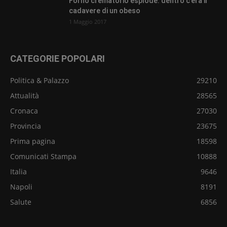
Forno crematorio esplode: dentro c’era il
cadavere di un obeso
1 Maggio 2017
CATEGORIE POPOLARI
Politica & Palazzo
29210
Attualità
28565
Cronaca
27030
Provincia
23675
Prima pagina
18598
Comunicati Stampa
10888
Italia
9646
Napoli
8191
Salute
6856