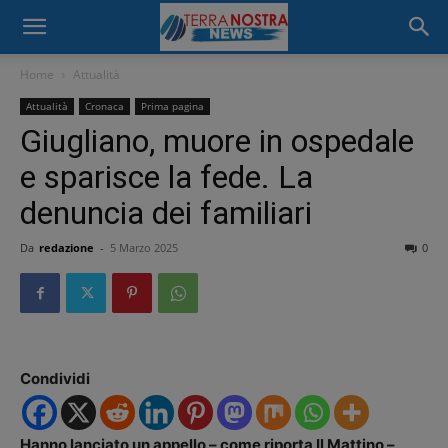
Home
Attualità
Attualità
Cronaca
Prima pagina
Giugliano, muore in ospedale
e sparisce la fede. La
denuncia dei familiari
Da
redazione
-
5 Marzo 2025
0
Condividi
Hanno lanciato un appello – come riporta Il Mattino –