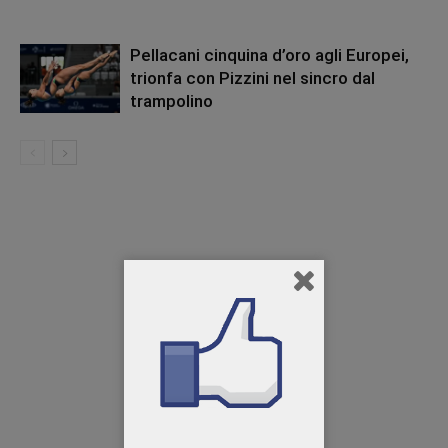
Pellacani cinquina d’oro agli Europei,
trionfa con Pizzini nel sincro dal
trampolino