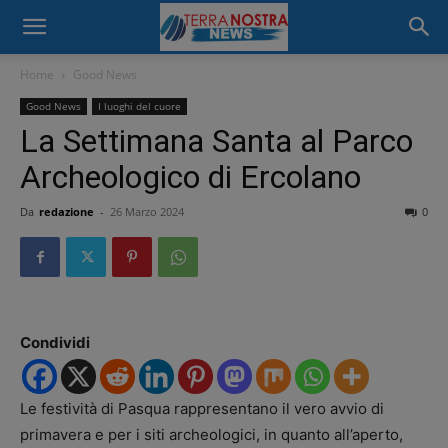
Home
Good News
Good News
I luoghi del cuore
La Settimana Santa al Parco
Archeologico di Ercolano
Da
redazione
-
26 Marzo 2024
0
Condividi
Le festività di Pasqua rappresentano il vero avvio di
primavera e per i siti archeologici, in quanto all’aperto,