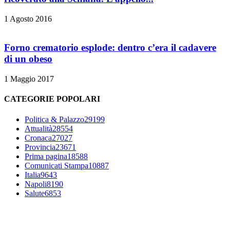
1 Agosto 2016
Forno crematorio esplode: dentro c’era il cadavere
di un obeso
1 Maggio 2017
CATEGORIE POPOLARI
Politica & Palazzo
29199
Attualità
28554
Cronaca
27027
Provincia
23671
Prima pagina
18588
Comunicati Stampa
10887
Italia
9643
Napoli
8190
Salute
6853