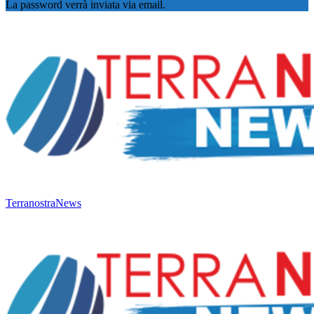
La password verrà inviata via email.
TerranostraNews