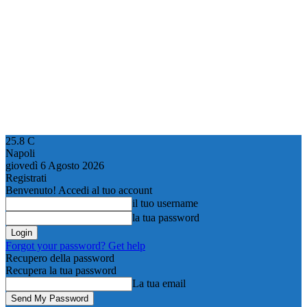
25.8
C
Napoli
giovedì 6 Agosto 2026
Registrati
Benvenuto! Accedi al tuo account
il tuo username
la tua password
Forgot your password? Get help
Recupero della password
Recupera la tua password
La tua email