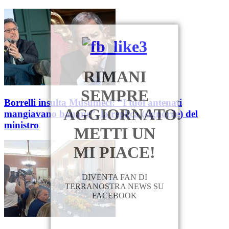
RIMANI
SEMPRE
Borrelli insulta Musumeci: “I tuoi antenati
AGGIORNATO.
mangiavano banane”, la replica (signorile) del
ministro
METTI UN
MI PIACE!
DIVENTA FAN DI
TERRANOSTRA NEWS SU
FACEBOOK