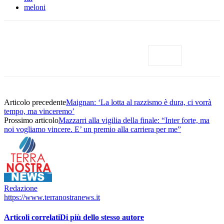
meloni
Articolo precedente
Maignan: ‘La lotta al razzismo è dura, ci vorrà
tempo, ma vinceremo’
Prossimo articolo
Mazzarri alla vigilia della finale: “Inter forte, ma
noi vogliamo vincere. E’ un premio alla carriera per me”
Redazione
https://www.terranostranews.it
Articoli correlati
Di più dello stesso autore