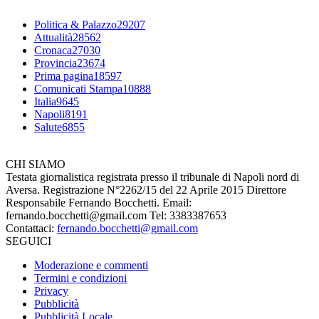
Politica & Palazzo
29207
Attualità
28562
Cronaca
27030
Provincia
23674
Prima pagina
18597
Comunicati Stampa
10888
Italia
9645
Napoli
8191
Salute
6855
CHI SIAMO
Testata giornalistica registrata presso il tribunale di Napoli nord di
Aversa. Registrazione N°2262/15 del 22 Aprile 2015 Direttore
Responsabile Fernando Bocchetti. Email:
fernando.bocchetti@gmail.com Tel: 3383387653
Contattaci:
fernando.bocchetti@gmail.com
SEGUICI
Moderazione e commenti
Termini e condizioni
Privacy
Pubblicità
Pubblicità Locale