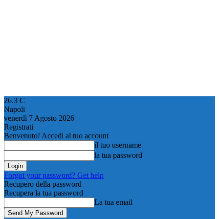
26.3
C
Napoli
venerdì 7 Agosto 2026
Registrati
Benvenuto! Accedi al tuo account
il tuo username
la tua password
Forgot your password? Get help
Recupero della password
Recupera la tua password
La tua email