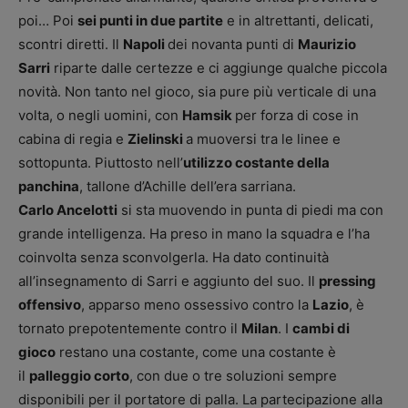
poi… Poi
sei punti in due partite
e in altrettanti, delicati,
scontri diretti. Il
Napoli
dei novanta punti di
Maurizio
Sarri
riparte dalle certezze e ci aggiunge qualche piccola
novità. Non tanto nel gioco, sia pure più verticale di una
volta, o negli uomini, con
Hamsik
per forza di cose in
cabina di regia e
Zielinski
a muoversi tra le linee e
sottopunta. Piuttosto nell’
utilizzo costante della
panchina
, tallone d’Achille dell’era sarriana.
Carlo Ancelotti
si sta muovendo in punta di piedi ma con
grande intelligenza. Ha preso in mano la squadra e l’ha
coinvolta senza sconvolgerla. Ha dato continuità
all’insegnamento di Sarri e aggiunto del suo. Il
pressing
offensivo
, apparso meno ossessivo contro la
Lazio
, è
tornato prepotentemente contro il
Milan
. I
cambi di
gioco
restano una costante, come una costante è
il
palleggio corto
, con due o tre soluzioni sempre
disponibili per il portatore di palla. La partecipazione alla