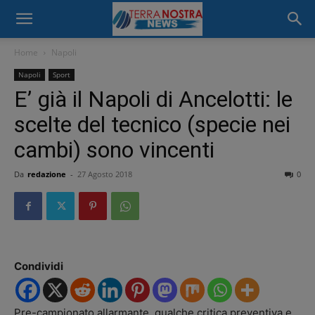
Home
Napoli
Napoli
Sport
E’ già il Napoli di Ancelotti: le
scelte del tecnico (specie nei
cambi) sono vincenti
Da
redazione
-
27 Agosto 2018
0
Condividi
Pre-campionato allarmante, qualche critica preventiva e