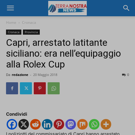
Home
Cronaca
Cronaca
Provincia
Capri, arrestato latitante
siciliano: era nell’equipaggio
alla Rolex Cup
Da
redazione
-
20 Maggio 2018
0
Condividi
I poliziotti del commissariato di Capri hanno arrestato