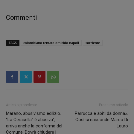
Commenti
TAGS
colombiano tentato omicido napoli
sorriente
Articolo precedente
Prossimo articolo
Marano, abusivismo edilizio.
Parrucca e abiti da donna».
“La Cerasella” è abusiva”,
Così si nasconde Marco Di
arriva anche la conferma del
Lauro
Comune. Dovrà chiudere i