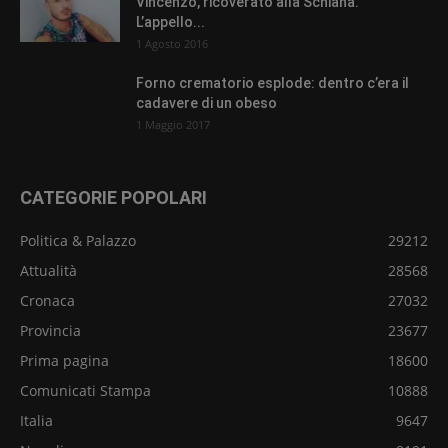
Vincenzo, ricoverato alla Schiana.
L’appello...
1 Agosto 2016
Forno crematorio esplode: dentro c’era il
cadavere di un obeso
1 Maggio 2017
CATEGORIE POPOLARI
Politica & Palazzo
29212
Attualità
28568
Cronaca
27032
Provincia
23677
Prima pagina
18600
Comunicati Stampa
10888
Italia
9647