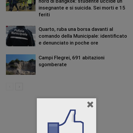
nord di Bangkok: studente uccide un
insegnante e si suicida. Sei morti e 15
feriti
Quarto, ruba una borsa davanti al
comando della Municipale: identificato
e denunciato in poche ore
Campi Flegrei, 691 abitazioni
sgomberate