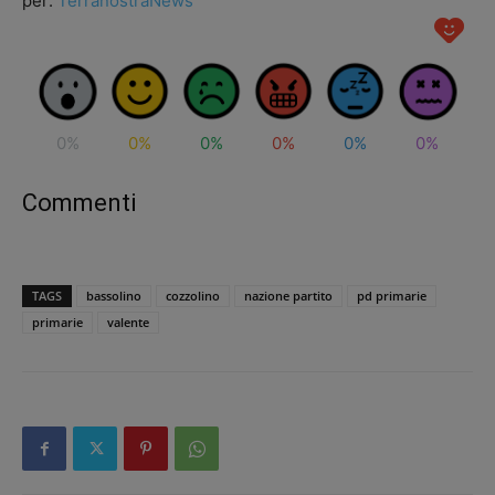
per:
TerranostraNews
0%
0%
0%
0%
0%
0%
Commenti
TAGS
bassolino
cozzolino
nazione partito
pd primarie
primarie
valente