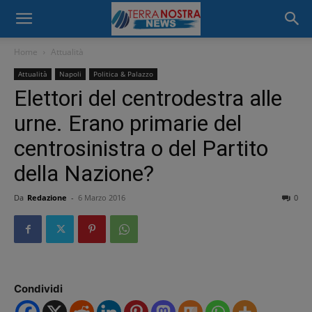
Home
Attualità
Attualità
Napoli
Politica & Palazzo
Elettori del centrodestra alle
urne. Erano primarie del
centrosinistra o del Partito
della Nazione?
Da
Redazione
-
6 Marzo 2016
0
Condividi