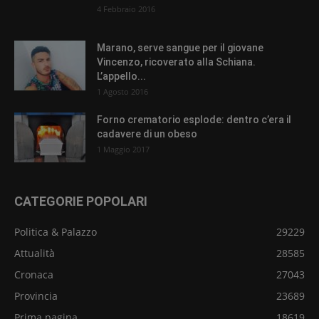
4 Febbraio 2016
Marano, serve sangue per il giovane
Vincenzo, ricoverato alla Schiana.
L’appello...
1 Agosto 2016
Forno crematorio esplode: dentro c’era il
cadavere di un obeso
1 Maggio 2017
CATEGORIE POPOLARI
Politica & Palazzo
29229
Attualità
28585
Cronaca
27043
Provincia
23689
Prima pagina
18619