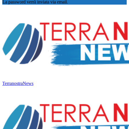
La password verrà inviata via email.
TerranostraNews