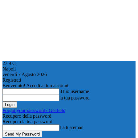
27.9
C
Napoli
venerdì 7 Agosto 2026
Registrati
Benvenuto! Accedi al tuo account
il tuo username
la tua password
Forgot your password? Get help
Recupero della password
Recupera la tua password
La tua email