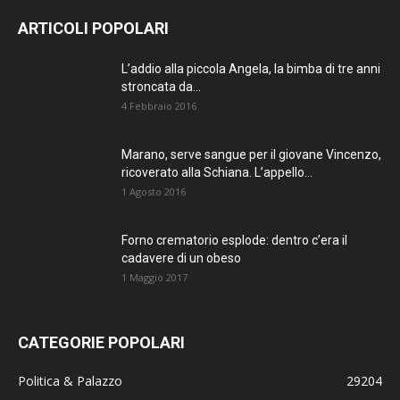
ARTICOLI POPOLARI
L’addio alla piccola Angela, la bimba di tre anni
stroncata da...
4 Febbraio 2016
Marano, serve sangue per il giovane Vincenzo,
ricoverato alla Schiana. L’appello...
1 Agosto 2016
Forno crematorio esplode: dentro c’era il
cadavere di un obeso
1 Maggio 2017
CATEGORIE POPOLARI
Politica & Palazzo
29204