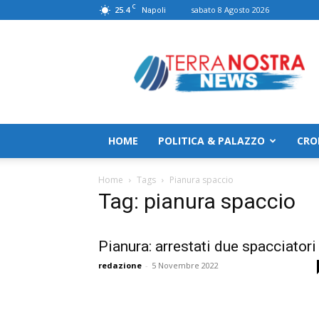
C
25.4
sabato 8 Agosto 2026
Napoli
TerranostraNews
HOME
POLITICA & PALAZZO
CRO
Home
Tags
Pianura spaccio
Tag: pianura spaccio
Pianura: arrestati due spacciatori
redazione
-
5 Novembre 2022