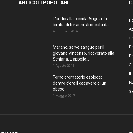
ARTICOLI POPOLARI
C
L’addio alla piccola Angela, la
Po
bimba di tre anni stroncata da...
At
4 Febbraio 2016
C
Pr
Marano, serve sangue per il
giovane Vincenzo, ricoverato alla
P
Schiana. L’appello...
C
1 Agosto 2016
It
Forno crematorio esplode:
Na
dentro c’era il cadavere di un
obeso
Sa
1 Maggio 2017