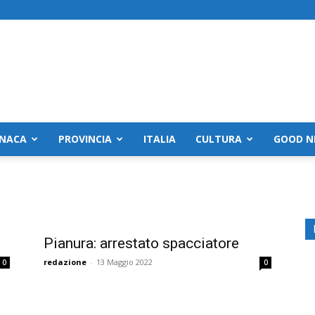
NACA
PROVINCIA
ITALIA
CULTURA
GOOD N
Pianura: arrestato spacciatore
redazione
-
13 Maggio 2022
0
0