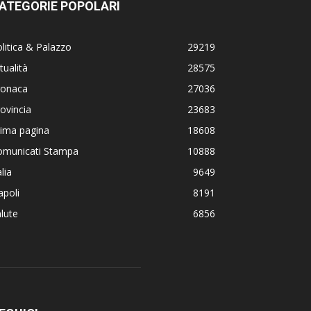
ATEGORIE POPOLARI
litica & Palazzo
29219
tualità
28575
ronaca
27036
ovincia
23683
rima pagina
18608
omunicati Stampa
10888
alia
9649
poli
8191
lute
6856