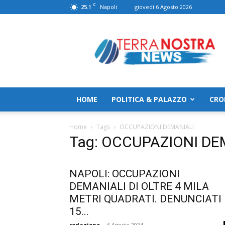
C
25.1
giovedì 6 Agosto 2026
Napoli
TerranostraNews
HOME
POLITICA & PALAZZO
CRO
Home
Tags
OCCUPAZIONI DEMANIALI
Tag: OCCUPAZIONI DE
NAPOLI: OCCUPAZIONI
DEMANIALI DI OLTRE 4 MILA
METRI QUADRATI. DENUNCIATI
15...
redazione
-
6 Agosto 2024