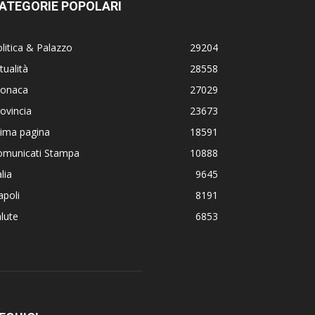
ATEGORIE POPOLARI
litica & Palazzo
29204
tualità
28558
ronaca
27029
ovincia
23673
rima pagina
18591
omunicati Stampa
10888
alia
9645
poli
8191
lute
6853