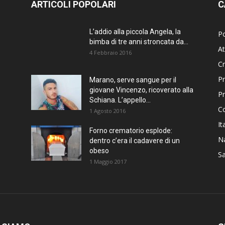
ARTICOLI POPOLARI
C
L’addio alla piccola Angela, la
Po
bimba di tre anni stroncata da...
At
4 Febbraio 2016
C
Pr
Marano, serve sangue per il
giovane Vincenzo, ricoverato alla
P
Schiana. L’appello...
C
1 Agosto 2016
It
Forno crematorio esplode:
Na
dentro c’era il cadavere di un
obeso
Sa
1 Maggio 2017