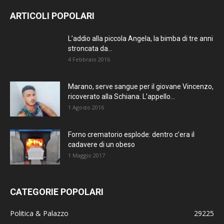
AGGIORNATO.
ARTICOLI POPOLARI
METTI UN
L’addio alla piccola Angela, la bimba di tre anni
stroncata da...
MI PIACE!
4 Febbraio 2016
DIVENTA FAN DI
Marano, serve sangue per il giovane Vincenzo,
TERRANOSTRA NEWS
ricoverato alla Schiana. L’appello...
SU FACEBOOK
1 Agosto 2016
Forno crematorio esplode: dentro c’era il
cadavere di un obeso
1 Maggio 2017
CATEGORIE POPOLARI
Politica & Palazzo
29225