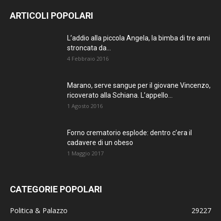
ARTICOLI POPOLARI
L’addio alla piccola Angela, la bimba di tre anni
stroncata da...
4 Febbraio 2016
Marano, serve sangue per il giovane Vincenzo,
ricoverato alla Schiana. L’appello...
1 Agosto 2016
Forno crematorio esplode: dentro c’era il
cadavere di un obeso
1 Maggio 2017
CATEGORIE POPOLARI
Politica & Palazzo
29227