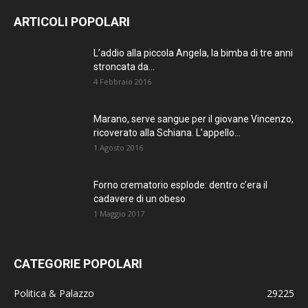
ARTICOLI POPOLARI
L’addio alla piccola Angela, la bimba di tre anni
stroncata da...
4 Febbraio 2016
Marano, serve sangue per il giovane Vincenzo,
ricoverato alla Schiana. L’appello...
1 Agosto 2016
Forno crematorio esplode: dentro c’era il
cadavere di un obeso
1 Maggio 2017
CATEGORIE POPOLARI
Politica & Palazzo
29225