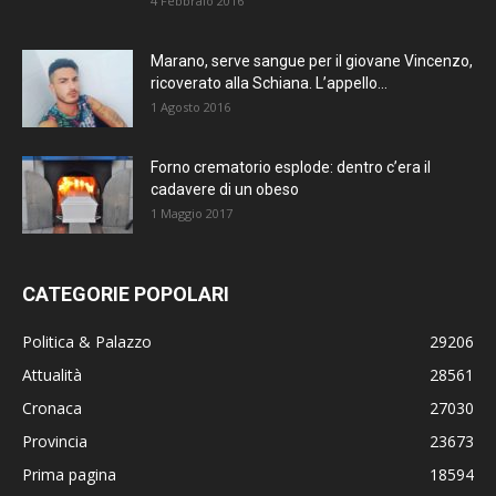
4 Febbraio 2016
Marano, serve sangue per il giovane Vincenzo,
ricoverato alla Schiana. L’appello...
1 Agosto 2016
Forno crematorio esplode: dentro c’era il
cadavere di un obeso
1 Maggio 2017
CATEGORIE POPOLARI
Politica & Palazzo
29206
Attualità
28561
Cronaca
27030
Provincia
23673
Prima pagina
18594