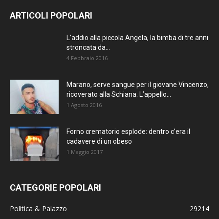
AGGIORNATO.
ARTICOLI POPOLARI
METTI UN
L’addio alla piccola Angela, la bimba di tre anni
stroncata da...
MI PIACE!
4 Febbraio 2016
DIVENTA FAN DI
Marano, serve sangue per il giovane Vincenzo,
TERRANOSTRA NEWS
ricoverato alla Schiana. L’appello...
SU FACEBOOK
1 Agosto 2016
Forno crematorio esplode: dentro c’era il
cadavere di un obeso
1 Maggio 2017
CATEGORIE POPOLARI
Politica & Palazzo
29214