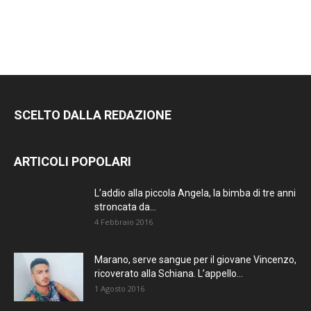
RIMANI
SEMPRE
AGGIORNATO.
SCELTO DALLA REDAZIONE
METTI UN
MI PIACE!
ARTICOLI POPOLARI
DIVENTA FAN DI
L’addio alla piccola Angela, la bimba di tre anni
TERRANOSTRA NEWS
stroncata da...
SU FACEBOOK
4 Febbraio 2016
Marano, serve sangue per il giovane Vincenzo,
ricoverato alla Schiana. L’appello...
1 Agosto 2016