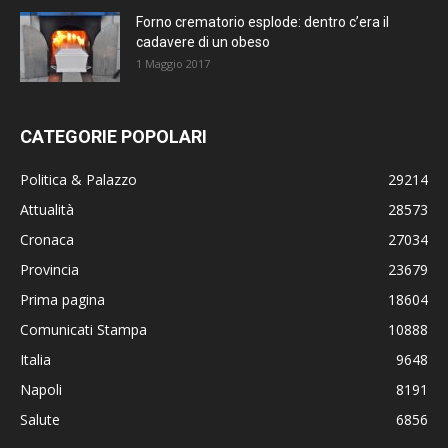
Forno crematorio esplode: dentro c’era il
cadavere di un obeso
1 Maggio 2017
CATEGORIE POPOLARI
Politica & Palazzo
29214
Attualità
28573
Cronaca
27034
Provincia
23679
Prima pagina
18604
Comunicati Stampa
10888
Italia
9648
Napoli
8191
Salute
6856