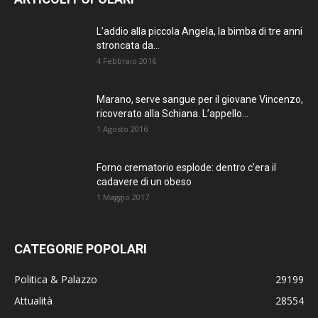
L’addio alla piccola Angela, la bimba di tre anni
stroncata da...
4 Febbraio 2016
Marano, serve sangue per il giovane Vincenzo,
ricoverato alla Schiana. L’appello...
1 Agosto 2016
Forno crematorio esplode: dentro c’era il
cadavere di un obeso
1 Maggio 2017
CATEGORIE POPOLARI
Politica & Palazzo
29199
Attualità
28554