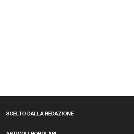
MI PIACE!
DIVENTA FAN DI
TERRANOSTRA NEWS
SU FACEBOOK
SCELTO DALLA REDAZIONE
ARTICOLI POPOLARI