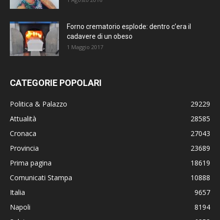
Forno crematorio esplode: dentro c’era il
cadavere di un obeso
1 Maggio 2017
CATEGORIE POPOLARI
Politica & Palazzo
29229
Attualità
28585
Cronaca
27043
Provincia
23689
Prima pagina
18619
Comunicati Stampa
10888
Italia
9657
Napoli
8194