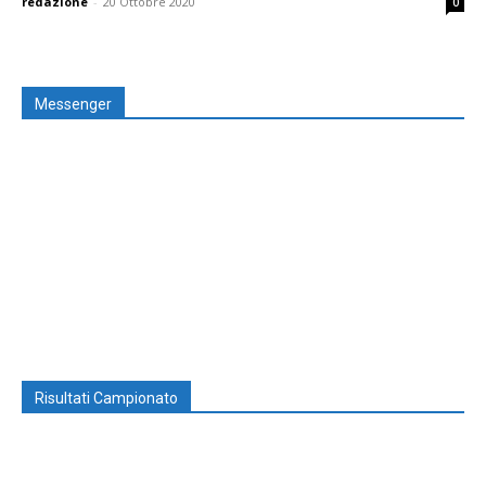
redazione
-
20 Ottobre 2020
0
Messenger
Risultati Campionato