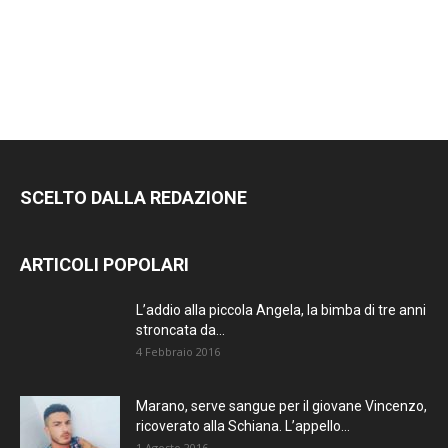
RIMANI
SEMPRE
AGGIORNATO.
METTI UN
SCELTO DALLA REDAZIONE
MI PIACE!
ARTICOLI POPOLARI
DIVENTA FAN DI
TERRANOSTRA NEWS
L’addio alla piccola Angela, la bimba di tre anni
SU FACEBOOK
stroncata da...
4 Febbraio 2016
Marano, serve sangue per il giovane Vincenzo,
ricoverato alla Schiana. L’appello...
1 Agosto 2016