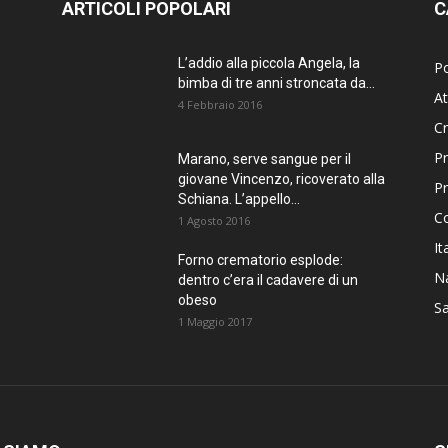
ARTICOLI POPOLARI
C
L’addio alla piccola Angela, la
Po
bimba di tre anni stroncata da...
At
4 Febbraio 2016
C
Pr
Marano, serve sangue per il
giovane Vincenzo, ricoverato alla
P
Schiana. L’appello...
C
1 Agosto 2016
It
Forno crematorio esplode:
Na
dentro c’era il cadavere di un
obeso
Sa
1 Maggio 2017