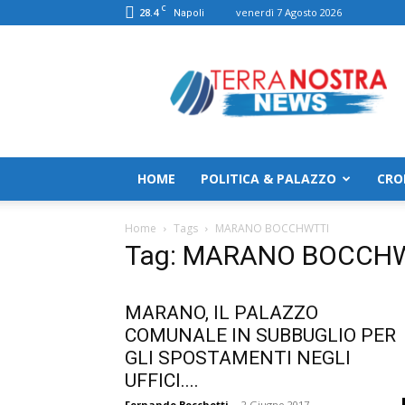
C
28.4
venerdì 7 Agosto 2026
Napoli
TerranostraNews
HOME
POLITICA & PALAZZO
CRO
Home
Tags
MARANO BOCCHWTTI
Tag: MARANO BOCCH
MARANO, IL PALAZZO
COMUNALE IN SUBBUGLIO PER
GLI SPOSTAMENTI NEGLI
UFFICI....
Fernando Bocchetti
-
2 Giugno 2017