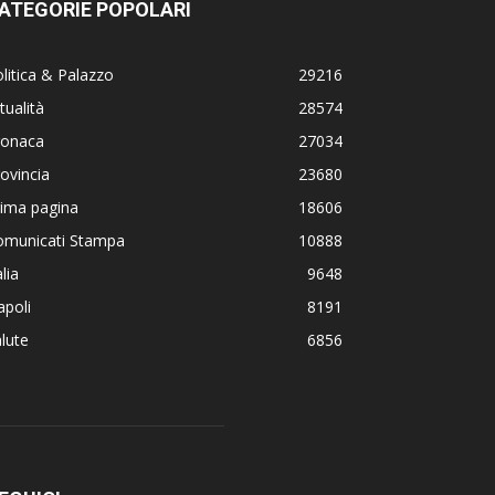
ATEGORIE POPOLARI
litica & Palazzo
29216
tualità
28574
ronaca
27034
ovincia
23680
rima pagina
18606
omunicati Stampa
10888
alia
9648
poli
8191
lute
6856