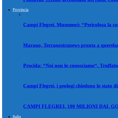
Provincia
Campi Flegrei, Musumeci: “Pericolosa la co
Marano, Terranostranews pronta a querelare
Procida: “Noi non lo conosciamo“. Truffator
Campi Flegrei, i geologi chiedono lo stato
CAMPI FLEGREI, 100 MILIONI DAL GO
Italia