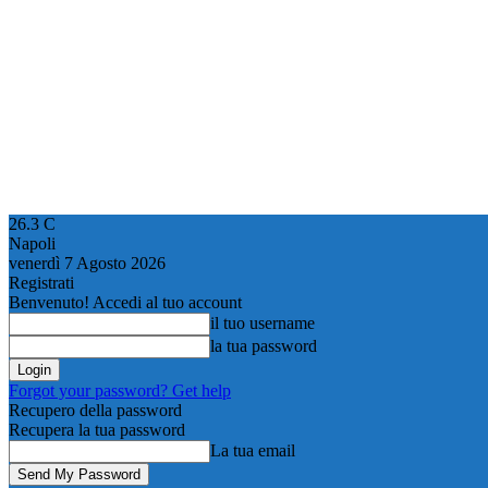
26.3
C
Napoli
venerdì 7 Agosto 2026
Registrati
Benvenuto! Accedi al tuo account
il tuo username
la tua password
Forgot your password? Get help
Recupero della password
Recupera la tua password
La tua email