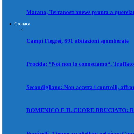
Marano, Terranostranews pronta a querelare
Cronaca
Campi Flegrei, 691 abitazioni sgomberate
Procida: “Noi non lo conosciamo“. Truffator
Secondigliano: Non accetta i controlli, affro
DOMENICO E IL CUORE BRUCIATO: R
Ponticelli, 12enne accoltellato nel rione Co