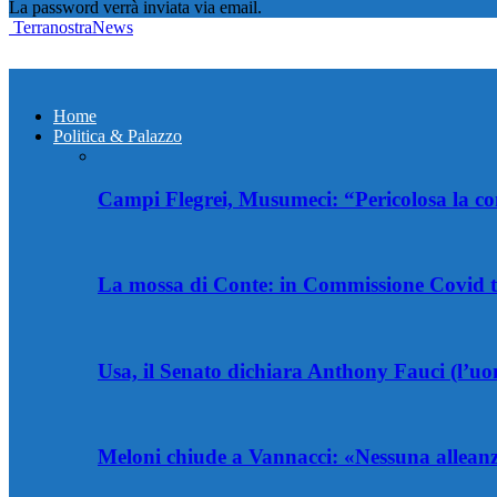
La password verrà inviata via email.
TerranostraNews
Home
Politica & Palazzo
Campi Flegrei, Musumeci: “Pericolosa la co
La mossa di Conte: in Commissione Covid t
Usa, il Senato dichiara Anthony Fauci (l’u
Meloni chiude a Vannacci: «Nessuna alleanz