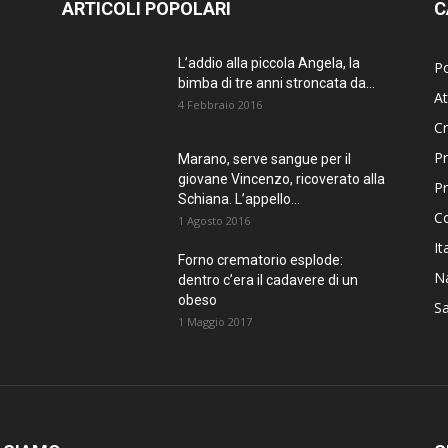
ARTICOLI POPOLARI
C
L’addio alla piccola Angela, la
Po
bimba di tre anni stroncata da...
At
4 Febbraio 2016
C
Pr
Marano, serve sangue per il
giovane Vincenzo, ricoverato alla
P
Schiana. L’appello...
C
1 Agosto 2016
It
Forno crematorio esplode:
Na
dentro c’era il cadavere di un
obeso
Sa
1 Maggio 2017