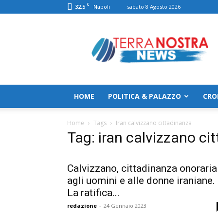
C
32.5
sabato 8 Agosto 2026
Napoli
TerranostraNews
HOME
POLITICA & PALAZZO
CRO
Home
Tags
Iran calvizzano cittadinanza
Tag: iran calvizzano ci
Calvizzano, cittadinanza onoraria
agli uomini e alle donne iraniane.
La ratifica...
redazione
-
24 Gennaio 2023