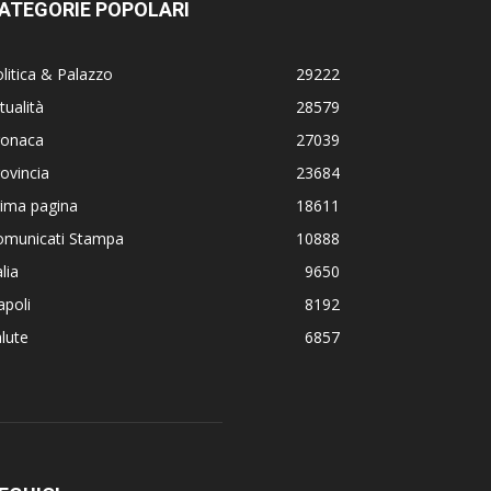
ATEGORIE POPOLARI
litica & Palazzo
29222
tualità
28579
ronaca
27039
ovincia
23684
rima pagina
18611
omunicati Stampa
10888
alia
9650
poli
8192
lute
6857