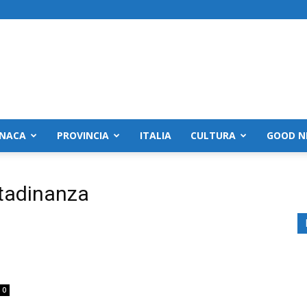
NACA
PROVINCIA
ITALIA
CULTURA
GOOD N
ttadinanza
0