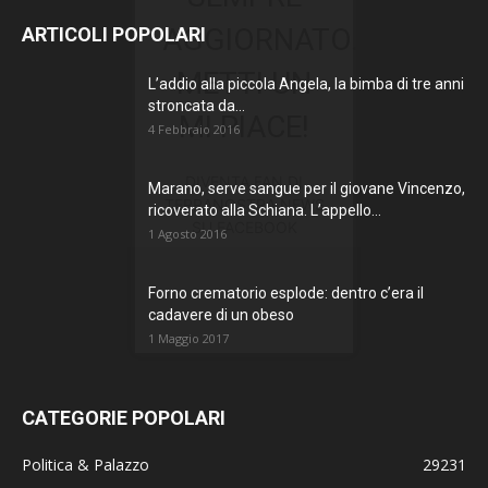
AGGIORNATO.
ARTICOLI POPOLARI
METTI UN
L’addio alla piccola Angela, la bimba di tre anni
stroncata da...
MI PIACE!
4 Febbraio 2016
DIVENTA FAN DI
Marano, serve sangue per il giovane Vincenzo,
TERRANOSTRA NEWS
ricoverato alla Schiana. L’appello...
SU FACEBOOK
1 Agosto 2016
Forno crematorio esplode: dentro c’era il
cadavere di un obeso
1 Maggio 2017
CATEGORIE POPOLARI
Politica & Palazzo
29231