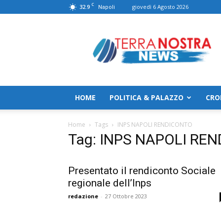
C
32.9
giovedì 6 Agosto 2026
Napoli
TerranostraNews
HOME
POLITICA & PALAZZO
CRO
Home
Tags
INPS NAPOLI RENDICONTO
Tag: INPS NAPOLI RE
Presentato il rendiconto Sociale
regionale dell’Inps
redazione
-
27 Ottobre 2023