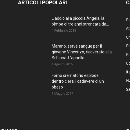
ARTICOLI POPOLARI
C
L’addio alla piccola Angela, la
Po
bimba di tre anni stroncata da...
At
4 Febbraio 2016
C
Pr
Marano, serve sangue per il
giovane Vincenzo, ricoverato alla
P
Schiana. L’appello...
C
1 Agosto 2016
It
Forno crematorio esplode:
Na
dentro c’era il cadavere di un
obeso
Sa
1 Maggio 2017