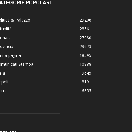
ATEGORIE POPOLARI
litica & Palazzo
29206
tualità
28561
ronaca
27030
ovincia
23673
rima pagina
18595
omunicati Stampa
10888
alia
9645
poli
8191
lute
6855