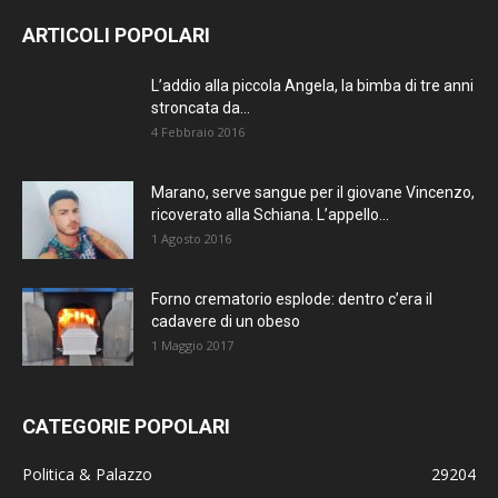
AGGIORNATO.
ARTICOLI POPOLARI
METTI UN
L’addio alla piccola Angela, la bimba di tre anni
stroncata da...
MI PIACE!
4 Febbraio 2016
DIVENTA FAN DI
Marano, serve sangue per il giovane Vincenzo,
TERRANOSTRA NEWS
ricoverato alla Schiana. L’appello...
SU FACEBOOK
1 Agosto 2016
Forno crematorio esplode: dentro c’era il
cadavere di un obeso
1 Maggio 2017
CATEGORIE POPOLARI
Politica & Palazzo
29204