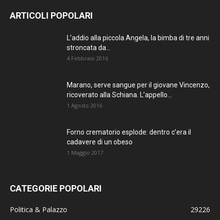
AGGIORNATO.
ARTICOLI POPOLARI
METTI UN
L’addio alla piccola Angela, la bimba di tre anni
stroncata da...
MI PIACE!
4 Febbraio 2016
DIVENTA FAN DI
Marano, serve sangue per il giovane Vincenzo,
TERRANOSTRA NEWS
ricoverato alla Schiana. L’appello...
SU FACEBOOK
1 Agosto 2016
Forno crematorio esplode: dentro c’era il
cadavere di un obeso
1 Maggio 2017
CATEGORIE POPOLARI
Politica & Palazzo
29226