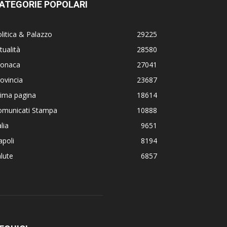
ATEGORIE POPOLARI
litica & Palazzo
29225
tualità
28580
ronaca
27041
ovincia
23687
rima pagina
18614
omunicati Stampa
10888
alia
9651
poli
8194
lute
6857