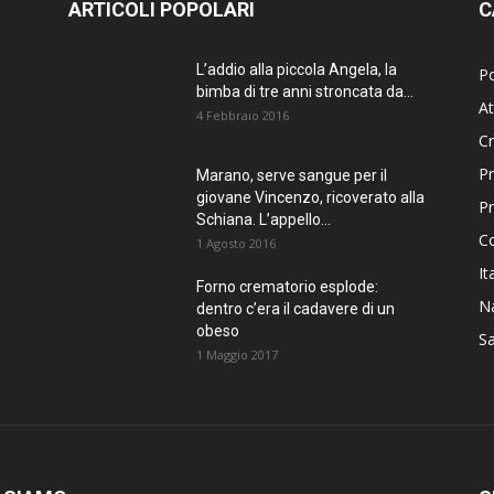
ARTICOLI POPOLARI
C
L’addio alla piccola Angela, la
Po
bimba di tre anni stroncata da...
At
4 Febbraio 2016
C
Pr
Marano, serve sangue per il
giovane Vincenzo, ricoverato alla
P
Schiana. L’appello...
C
1 Agosto 2016
It
Forno crematorio esplode:
Na
dentro c’era il cadavere di un
obeso
Sa
1 Maggio 2017