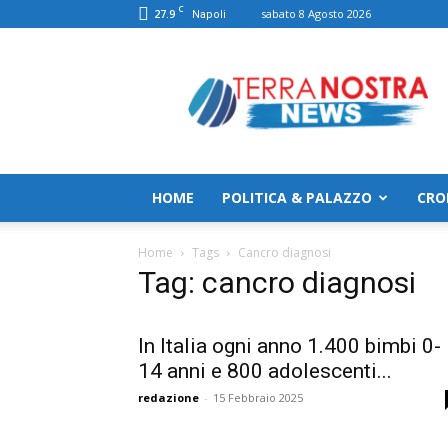
C
27.9
sabato 8 Agosto 2026
Napoli
TerranostraNews
HOME
POLITICA & PALAZZO
CRO
Home
Tags
Cancro diagnosi
Tag: cancro diagnosi
In Italia ogni anno 1.400 bimbi 0-
14 anni e 800 adolescenti...
redazione
-
15 Febbraio 2025