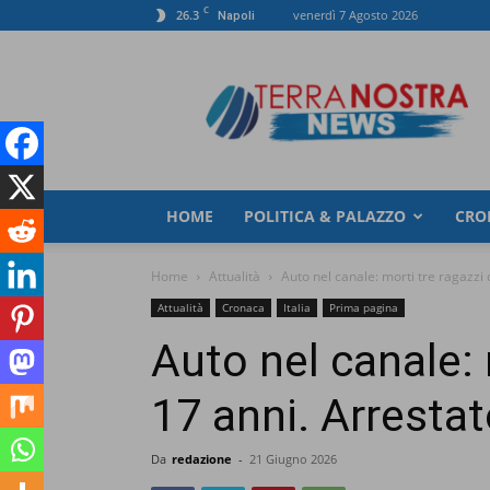
C
26.3
venerdì 7 Agosto 2026
Napoli
TerranostraNews
HOME
POLITICA & PALAZZO
CRO
Home
Attualità
Auto nel canale: morti tre ragazzi
Attualità
Cronaca
Italia
Prima pagina
Auto nel canale: 
17 anni. Arresta
Da
redazione
-
21 Giugno 2026