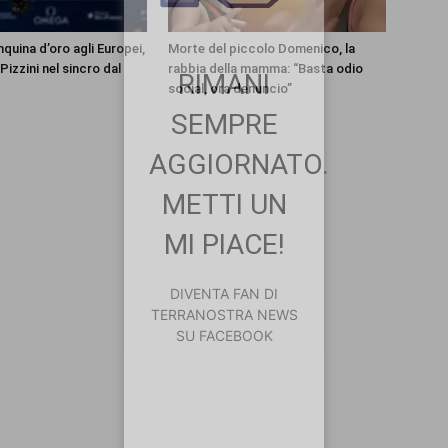
nquina d’oro agli Europei,
Morte del piccolo Domenico, la
Pizzini nel sincro dal
rabbia della mamma: “Basta odio
RIMANI
social, ora denuncio”
SEMPRE
AGGIORNATO.
METTI UN
MI PIACE!
DIVENTA FAN DI
TERRANOSTRA NEWS
SU FACEBOOK