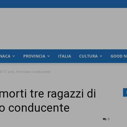
NACA
PROVINCIA
ITALIA
CULTURA
GOOD N
 di 17 anni. Arrestato conducente
morti tre ragazzi di
to conducente
0