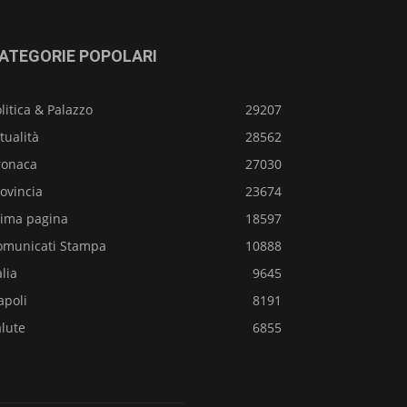
ATEGORIE POPOLARI
litica & Palazzo
29207
tualità
28562
ronaca
27030
ovincia
23674
rima pagina
18597
omunicati Stampa
10888
alia
9645
apoli
8191
lute
6855