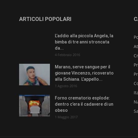
ARTICOLI POPOLARI
C
L’addio alla piccola Angela, la
Po
bimba di tre anni stroncata
At
da...
4 Febbraio 2016
C
Pr
Marano, serve sangue per il
giovane Vincenzo, ricoverato
P
alla Schiana. L’appello...
C
1 Agosto 2016
It
Forno crematorio esplode:
N
dentro c’era il cadavere di un
obeso
Sa
1 Maggio 2017