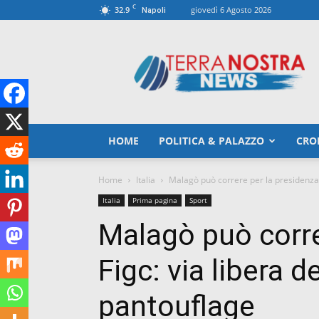
C
32.9
giovedì 6 Agosto 2026
Napoli
TerranostraNews
HOME
POLITICA & PALAZZO
CRO
Home
Italia
Malagò può correre per la presidenza Fi
Italia
Prima pagina
Sport
Malagò può corre
Figc: via libera d
pantouflage