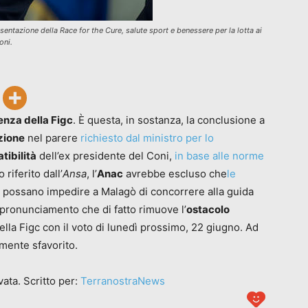
tazione della Race for the Cure, salute sport e benessere per la lotta ai
oni.
enza della Figc
. È questa, in sostanza, la conclusione a
zione
nel parere
richiesto dal ministro per lo
tibilità
dell’ex presidente del Coni,
in base alle norme
riferito dall’
Ansa
, l’
Anac
avrebbe escluso che
le
possano impedire a Malagò di concorrere alla guida
 pronunciamento che di fatto rimuove l’
ostacolo
ella Figc con il voto di lunedì prossimo, 22 giugno. Ad
mente sfavorito.
ata. Scritto per:
TerranostraNews