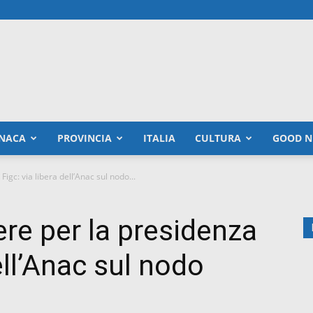
NACA
PROVINCIA
ITALIA
CULTURA
GOOD N
gc: via libera dell’Anac sul nodo...
re per la presidenza
ell’Anac sul nodo