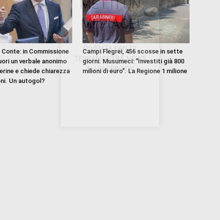
METTI UN
MI PIACE!
DIVENTA FAN DI
 Conte: in Commissione
Campi Flegrei, 456 scosse in sette
TERRANOSTRA NEWS
uori un verbale anonimo
giorni. Musumeci: “Investiti già 800
SU FACEBOOK
erine e chiede chiarezza
milioni di euro”. La Regione 1 milione
oni. Un autogol?