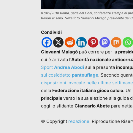
07/05/2018 Roma, Sede del Coni, conferenza stampa di presen
tumori al seno. Nella foto Giovanni Malagò presidente del C
Condividi
Giovanni
Malagò
può correre per la
presid
cui è arrivata l’
Autorità nazionale anticorru
Sport
Andrea Abodi
sulla presunta
incompa
sul cosiddetto
pantouflage
. Secondo quanto 
disposizioni invocate nelle ultime settimane
della
Federazione italiana gioco calcio
. Un
principale
verso la sua elezione alla guida d
oggi lo sfidante
Giancarlo Abete
pare netta
© Copyright
redazione
, Riproduzione Riserv