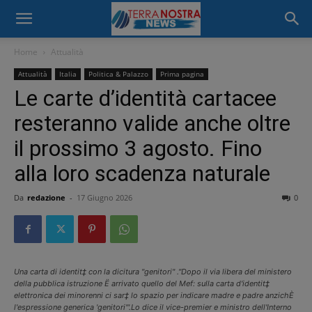
Home
Attualità
Attualità
Italia
Politica & Palazzo
Prima pagina
Le carte d’identità cartacee
resteranno valide anche oltre
il prossimo 3 agosto. Fino
alla loro scadenza naturale
Da
redazione
-
17 Giugno 2026
0
Una carta di identit‡ con la dicitura "genitori" ."Dopo il via libera del ministero
della pubblica istruzione Ë arrivato quello del Mef: sulla carta d'identit‡
elettronica dei minorenni ci sar‡ lo spazio per indicare madre e padre anzichÈ
l'espressione generica 'genitori'".Lo dice il vice-premier e ministro dell'Interno