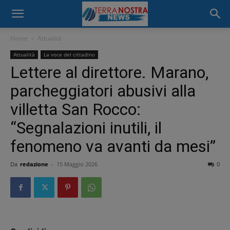
Home
Attualità
Attualità
La voce del cittadino
Lettere al direttore. Marano,
parcheggiatori abusivi alla
villetta San Rocco:
“Segnalazioni inutili, il
fenomeno va avanti da mesi”
Da
redazione
-
15 Maggio 2026
0