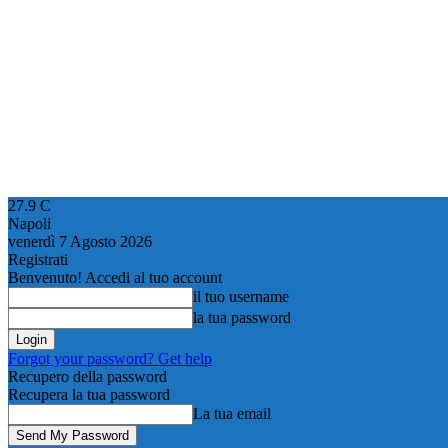
27.9
C
Napoli
venerdì 7 Agosto 2026
Registrati
Benvenuto! Accedi al tuo account
il tuo username
la tua password
Forgot your password? Get help
Recupero della password
Recupera la tua password
La tua email