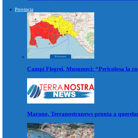
Provincia
Campi Flegrei, Musumeci: “Pericolosa la co
Marano, Terranostranews pronta a querelare