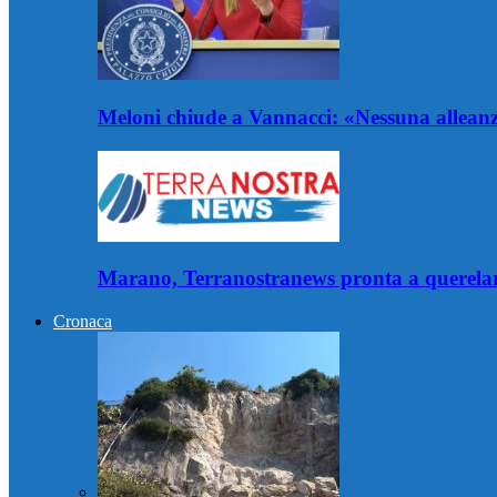
Meloni chiude a Vannacci: «Nessuna alleanz
Marano, Terranostranews pronta a querelare
Cronaca