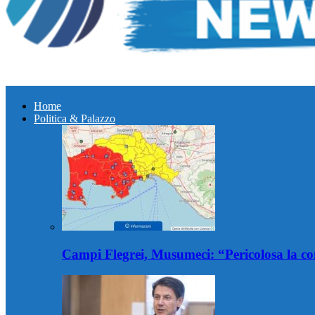
Home
Politica & Palazzo
Campi Flegrei, Musumeci: “Pericolosa la co