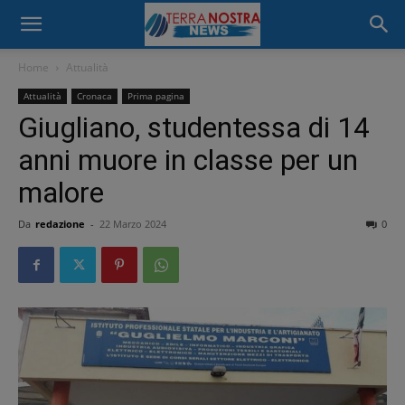
Home
Attualità
Attualità
Cronaca
Prima pagina
Giugliano, studentessa di 14
anni muore in classe per un
malore
Da
redazione
-
22 Marzo 2024
0