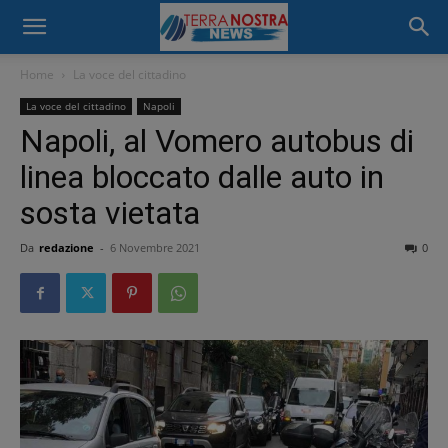
Home
La voce del cittadino
La voce del cittadino
Napoli
Napoli, al Vomero autobus di
linea bloccato dalle auto in
sosta vietata
Da
redazione
-
6 Novembre 2021
0