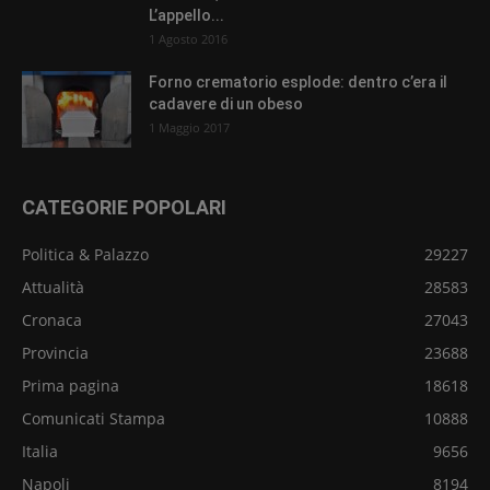
L’appello...
1 Agosto 2016
Forno crematorio esplode: dentro c’era il
cadavere di un obeso
1 Maggio 2017
CATEGORIE POPOLARI
Politica & Palazzo
29227
Attualità
28583
Cronaca
27043
Provincia
23688
Prima pagina
18618
Comunicati Stampa
10888
Italia
9656
Napoli
8194