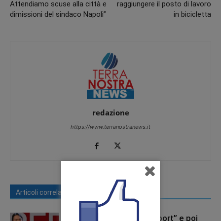
Attendiamo scuse alla città e
raggiungere il posto di lavoro
dimissioni del sindaco Napoli”
in bicicletta
redazione
https://www.terranostranews.it
Articoli correlati
Di più dello stesso autore
Messo alla gogna da “Report” e poi