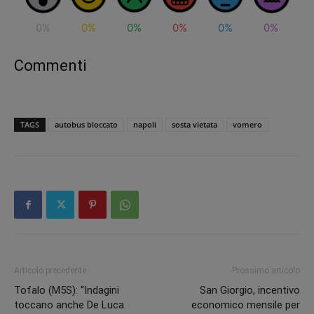
0%
0%
0%
0%
0%
0%
Commenti
TAGS
autobus bloccato
napoli
sosta vietata
vomero
Articolo precedente
Prossimo articolo
Tofalo (M5S): “Indagini
San Giorgio, incentivo
toccano anche De Luca.
economico mensile per