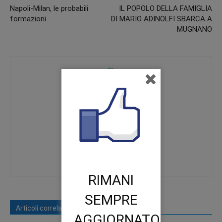
Napoli-Milan, le probabili
IL POPOLO DELLA FAMIGLIA
formazioni
DI MARIO ADINOLFI SBARCA A
MUGNANO
redazione
https://www.terranostranews.it
RIMANI
SEMPRE
Articoli correlati
Di più dello stesso autore
AGGIORNATO.