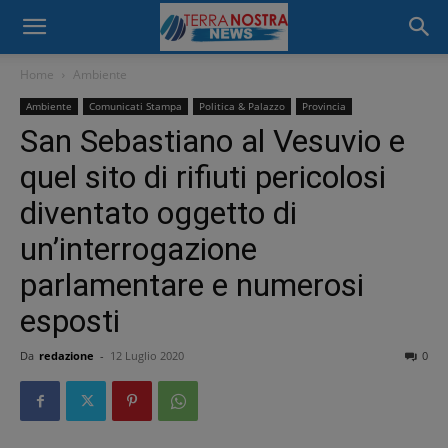
Home
Ambiente
Ambiente
Comunicati Stampa
Politica & Palazzo
Provincia
San Sebastiano al Vesuvio e
quel sito di rifiuti pericolosi
diventato oggetto di
un’interrogazione
parlamentare e numerosi
esposti
Da
redazione
-
12 Luglio 2020
0