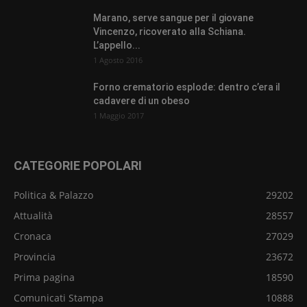
Marano, serve sangue per il giovane
Vincenzo, ricoverato alla Schiana.
L’appello...
1 Agosto 2016
Forno crematorio esplode: dentro c’era il
cadavere di un obeso
1 Maggio 2017
CATEGORIE POPOLARI
Politica & Palazzo
29202
Attualità
28557
Cronaca
27029
Provincia
23672
Prima pagina
18590
Comunicati Stampa
10888