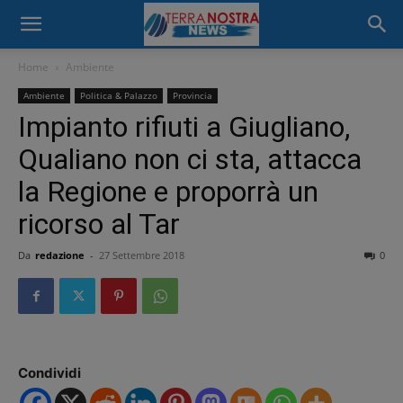
Home
Ambiente
Ambiente
Politica & Palazzo
Provincia
Impianto rifiuti a Giugliano,
Qualiano non ci sta, attacca
la Regione e proporrà un
ricorso al Tar
Da
redazione
-
27 Settembre 2018
0
Condividi