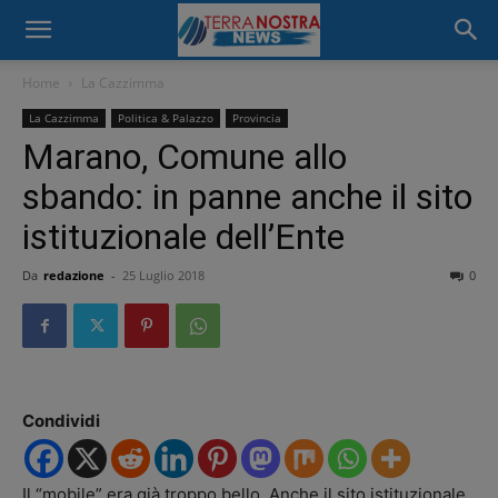
Home
La Cazzimma
La Cazzimma
Politica & Palazzo
Provincia
Marano, Comune allo
sbando: in panne anche il sito
istituzionale dell’Ente
Da
redazione
-
25 Luglio 2018
0
Condividi
Il “mobile” era già troppo bello. Anche il sito istituzionale