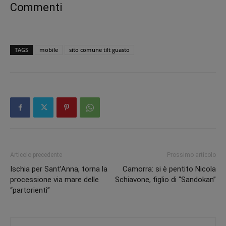
Commenti
TAGS
mobile
sito comune tilt guasto
Articolo precedente
Prossimo articolo
Ischia per Sant’Anna, torna la
Camorra: si è pentito Nicola
processione via mare delle
Schiavone, figlio di “Sandokan”
“partorienti”