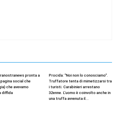
rranostranews pronta a
Procida: “Noi non lo conosciamo“.
 pagina social che
Truffatore tenta di mimetizzarsi tra
gia) che avevamo
i turisti. Carabinieri arrestano
 diffida
32enne. L’uomo è coinvolto anche in
una truffa avvenuta il...