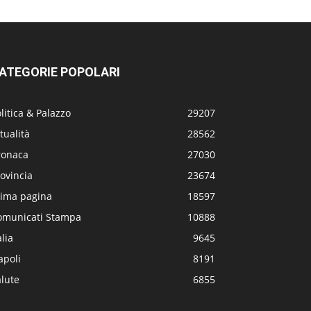
ATEGORIE POPOLARI
litica & Palazzo
29207
tualità
28562
ronaca
27030
ovincia
23674
rima pagina
18597
omunicati Stampa
10888
alia
9645
apoli
8191
lute
6855