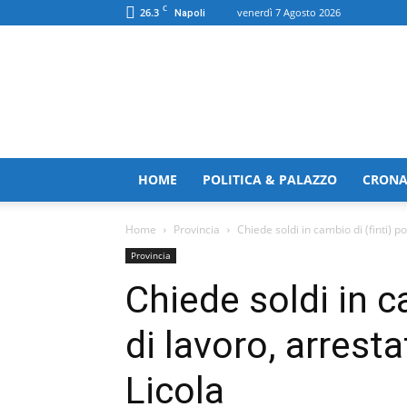
C
26.3
venerdì 7 Agosto 2026
Napoli
TerranostraNews
HOME
POLITICA & PALAZZO
CRON
Home
Provincia
Chiede soldi in cambio di (finti) po
Provincia
Chiede soldi in ca
di lavoro, arresta
Licola