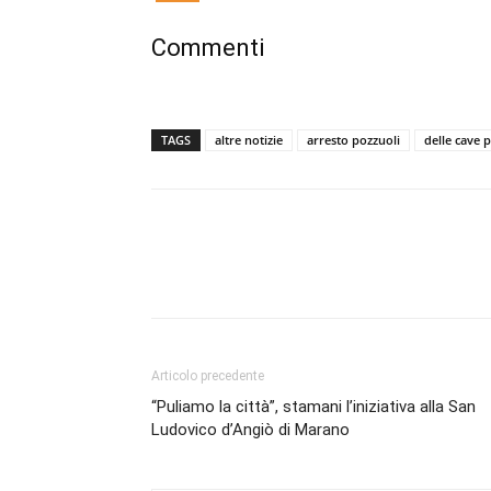
Commenti
TAGS
altre notizie
arresto pozzuoli
delle cave 
Articolo precedente
“Puliamo la città”, stamani l’iniziativa alla San
Ludovico d’Angiò di Marano