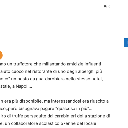
0
tano un truffatore che millantando amicizie influenti
uto cuoco nel ristorante di uno degli alberghi più
 cuoco” un posto da guardarobiera nello stesso hotel,
ostale, a Napoli…
on era più disponibile, ma interessandosi era riuscito a
tico,.però bisognava pagare “qualcosa in più”…
ro di truffe perseguite dai carabinieri della stazione di
e, un collaboratore scolastico 57enne del locale