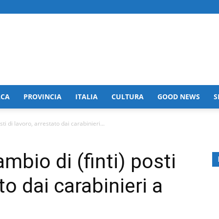
ACA
PROVINCIA
ITALIA
CULTURA
GOOD NEWS
S
sti di lavoro, arrestato dai carabinieri...
mbio di (finti) posti
to dai carabinieri a