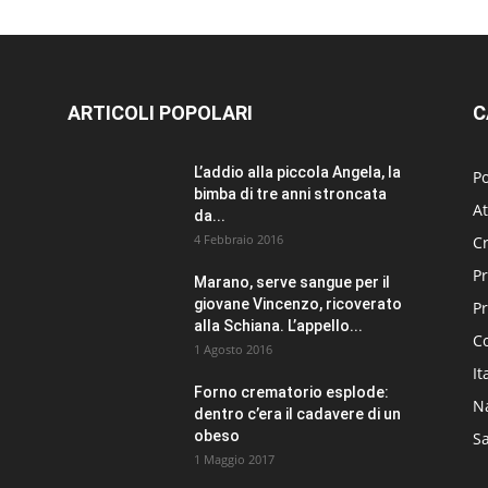
ARTICOLI POPOLARI
C
L’addio alla piccola Angela, la
Po
bimba di tre anni stroncata
At
da...
4 Febbraio 2016
C
Pr
Marano, serve sangue per il
giovane Vincenzo, ricoverato
P
alla Schiana. L’appello...
C
1 Agosto 2016
It
Forno crematorio esplode:
N
dentro c’era il cadavere di un
obeso
Sa
1 Maggio 2017