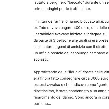
istituto alberghiero “beccato” durante un se
prime indagini per le truffe citate.
I militari dell’arma lo hanno bloccato all’app
truffato doveva pagare 400 euro, una delle r
I carabinieri avevano iniziato a indagare sul
da parte di 3 persone alle quali si era pres
a millantare legami di amicizia con il direttor
un ufficio postale del capoluogo campano e c
scolastici.
Approfittando della “fiducia” creata nelle vi
era finora fatto consegnare circa 3600 euro,
essersi avvalso e che indicava come “gente c
direttissimo, è stato condannato a un anno 
risarcimento del danno. Sono ancora in corso
persone…