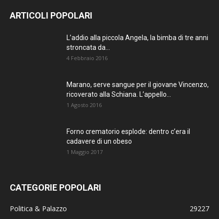
ARTICOLI POPOLARI
L’addio alla piccola Angela, la bimba di tre anni
stroncata da...
4 Febbraio 2016
Marano, serve sangue per il giovane Vincenzo,
ricoverato alla Schiana. L’appello...
1 Agosto 2016
Forno crematorio esplode: dentro c’era il
cadavere di un obeso
1 Maggio 2017
CATEGORIE POPOLARI
Politica & Palazzo
29227