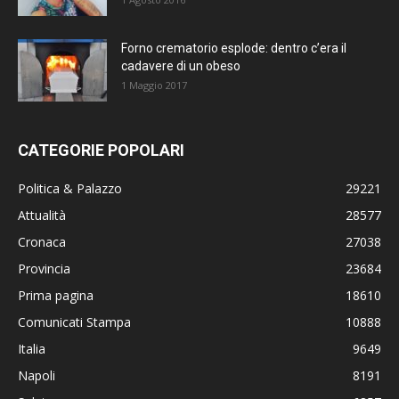
Forno crematorio esplode: dentro c’era il
cadavere di un obeso
1 Maggio 2017
CATEGORIE POPOLARI
Politica & Palazzo
29221
Attualità
28577
Cronaca
27038
Provincia
23684
Prima pagina
18610
Comunicati Stampa
10888
Italia
9649
Napoli
8191