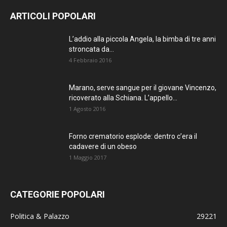
ARTICOLI POPOLARI
L’addio alla piccola Angela, la bimba di tre anni
stroncata da...
4 Febbraio 2016
Marano, serve sangue per il giovane Vincenzo,
ricoverato alla Schiana. L’appello...
1 Agosto 2016
Forno crematorio esplode: dentro c’era il
cadavere di un obeso
1 Maggio 2017
CATEGORIE POPOLARI
Politica & Palazzo
29221