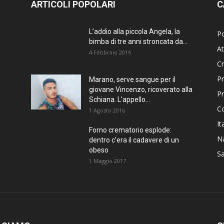
ARTICOLI POPOLARI
C
L’addio alla piccola Angela, la
Po
bimba di tre anni stroncata da...
At
4 Febbraio 2016
C
Pr
Marano, serve sangue per il
giovane Vincenzo, ricoverato alla
P
Schiana. L’appello...
C
1 Agosto 2016
It
Forno crematorio esplode:
Na
dentro c’era il cadavere di un
obeso
Sa
1 Maggio 2017