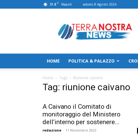
C
31.8
sabato 8 Agosto 2026
Napoli
TerranostraNews
HOME
POLITICA & PALAZZO
CRO
Home
Tags
Riunione caivano
Tag: riunione caivano
A Caivano il Comitato di
monitoraggio del Ministero
dell’interno per sostenere...
redazione
-
11 Novembre 2023