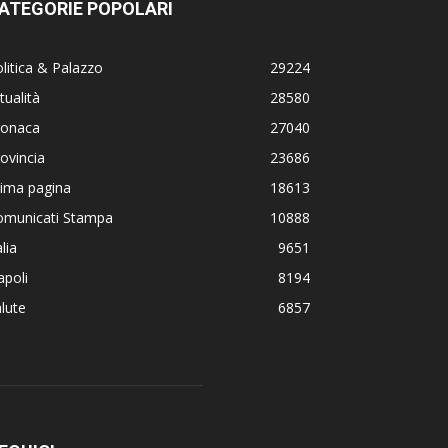
ATEGORIE POPOLARI
litica & Palazzo
29224
tualità
28580
ronaca
27040
ovincia
23686
rima pagina
18613
omunicati Stampa
10888
alia
9651
poli
8194
lute
6857