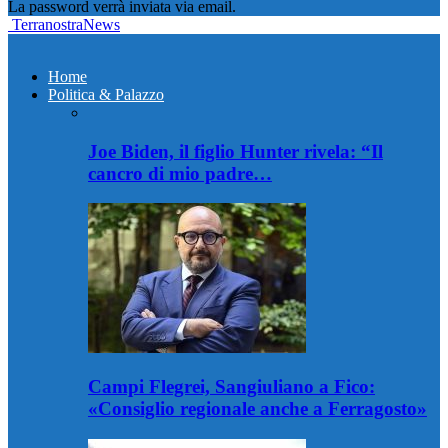
La password verrà inviata via email.
TerranostraNews
Home
Politica & Palazzo
Joe Biden, il figlio Hunter rivela: “Il
cancro di mio padre…
Campi Flegrei, Sangiuliano a Fico:
«Consiglio regionale anche a Ferragosto»