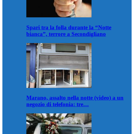
Spari tra la folla durante la “Notte
bianca”, terrore a Secondigliano
Marano, assalto nella notte (video) a un
negozio di telefonia: tre…