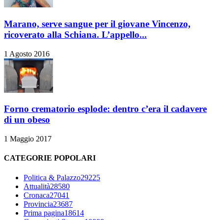
Marano, serve sangue per il giovane Vincenzo,
ricoverato alla Schiana. L’appello...
1 Agosto 2016
Forno crematorio esplode: dentro c’era il cadavere
di un obeso
1 Maggio 2017
CATEGORIE POPOLARI
Politica & Palazzo
29225
Attualità
28580
Cronaca
27041
Provincia
23687
Prima pagina
18614