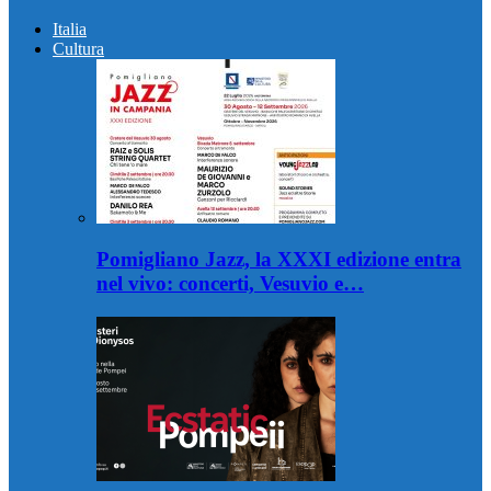
Italia
Cultura
Pomigliano Jazz, la XXXI edizione entra
nel vivo: concerti, Vesuvio e…