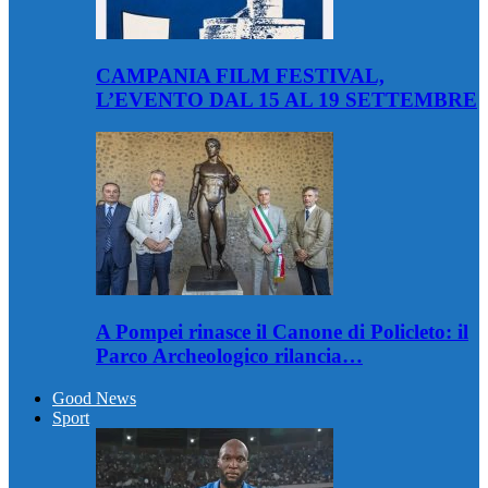
CAMPANIA FILM FESTIVAL,
L’EVENTO DAL 15 AL 19 SETTEMBRE
A Pompei rinasce il Canone di Policleto: il
Parco Archeologico rilancia…
Good News
Sport