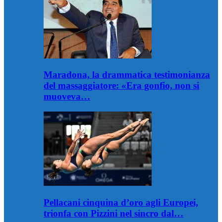
Maradona, la drammatica testimonianza
del massaggiatore: «Era gonfio, non si
muoveva…
Pellacani cinquina d’oro agli Europei,
trionfa con Pizzini nel sincro dal…