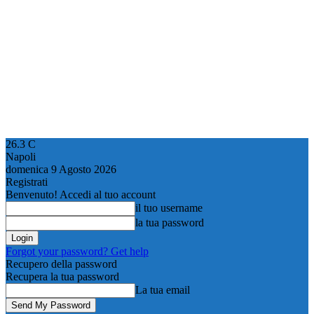
26.3
C
Napoli
domenica 9 Agosto 2026
Registrati
Benvenuto! Accedi al tuo account
il tuo username
la tua password
Forgot your password? Get help
Recupero della password
Recupera la tua password
La tua email