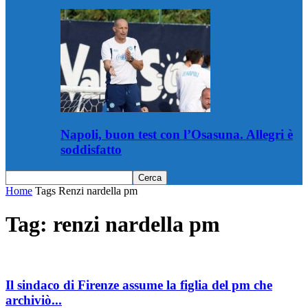
Napoli, buon test con l’Osasuna. Allegri è
soddisfatto
Home
Tags
Renzi nardella pm
Tag: renzi nardella pm
Il sindaco di Firenze assume la figlia del pm che
archiviò...