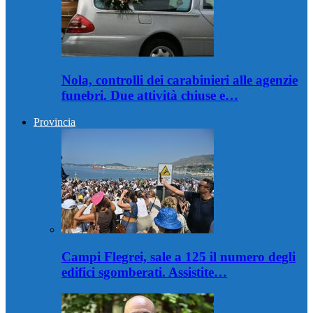
Nola, controlli dei carabinieri alle agenzie
funebri. Due attività chiuse e…
Provincia
Campi Flegrei, sale a 125 il numero degli
edifici sgomberati. Assistite…