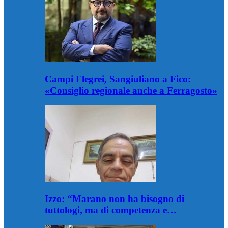
Campi Flegrei, Sangiuliano a Fico:
«Consiglio regionale anche a Ferragosto»
Izzo: “Marano non ha bisogno di
tuttologi, ma di competenza e…