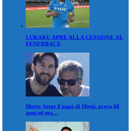
LUKAKU APRE ALLA CESSIONE AL
FENERBACE
Morto Jorge il papà di Messi: aveva 68
anni ed era…