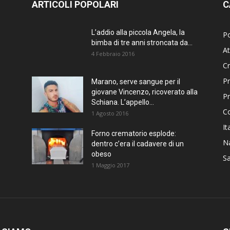
ARTICOLI POPOLARI
C
L’addio alla piccola Angela, la
Po
bimba di tre anni stroncata da...
At
4 Febbraio 2016
C
Pr
Marano, serve sangue per il
giovane Vincenzo, ricoverato alla
P
Schiana. L’appello...
C
1 Agosto 2016
It
Forno crematorio esplode:
Na
dentro c’era il cadavere di un
obeso
Sa
1 Maggio 2017