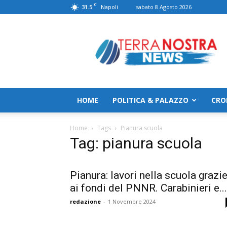
C
31.5
sabato 8 Agosto 2026
Napoli
TerranostraNews
HOME
POLITICA & PALAZZO
CRO
Home
Tags
Pianura scuola
Tag: pianura scuola
Pianura: lavori nella scuola grazi
ai fondi del PNNR. Carabinieri e...
redazione
-
1 Novembre 2024