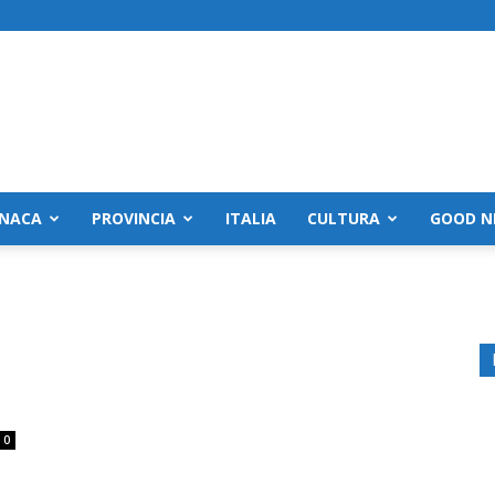
NACA
PROVINCIA
ITALIA
CULTURA
GOOD N
e
0