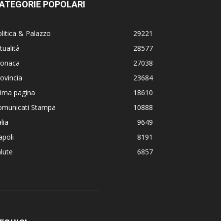
ATEGORIE POPOLARI
litica & Palazzo
29221
tualità
28577
ronaca
27038
ovincia
23684
rima pagina
18610
omunicati Stampa
10888
alia
9649
poli
8191
lute
6857