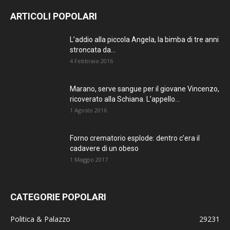
ARTICOLI POPOLARI
L’addio alla piccola Angela, la bimba di tre anni
stroncata da...
4 Febbraio 2016
Marano, serve sangue per il giovane Vincenzo,
ricoverato alla Schiana. L’appello...
1 Agosto 2016
Forno crematorio esplode: dentro c’era il
cadavere di un obeso
1 Maggio 2017
CATEGORIE POPOLARI
Politica & Palazzo
29231