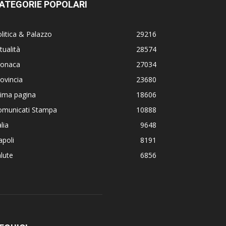
ATEGORIE POPOLARI
litica & Palazzo
29216
tualità
28574
ronaca
27034
ovincia
23680
rima pagina
18606
omunicati Stampa
10888
alia
9648
poli
8191
lute
6856