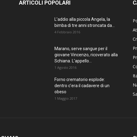
ARTICOLI POPOLARI
C
L’addio alla piccola Angela, la
Po
bimba di tre anni stroncata da...
At
4 Febbraio 2016
C
Pr
Marano, serve sangue per il
giovane Vincenzo, ricoverato alla
P
Schiana. L’appello...
C
1 Agosto 2016
It
Forno crematorio esplode:
Na
dentro c’era il cadavere di un
obeso
Sa
1 Maggio 2017