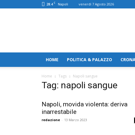
C
28.4
venerdì 7 Agosto 2026
Napoli
TerranostraNews
HOME
POLITICA & PALAZZO
CRON
Home
Tags
Napoli sangue
Tag: napoli sangue
Napoli, movida violenta: deriva
inarrestabile
redazione
-
13 Marzo 2023