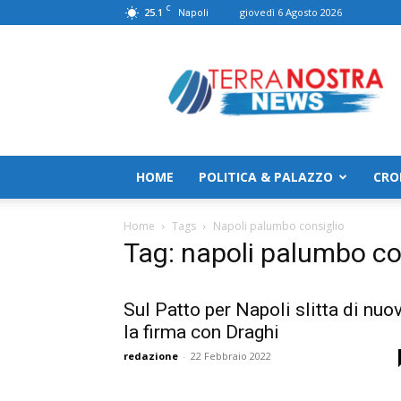
C
25.1
giovedì 6 Agosto 2026
Napoli
TerranostraNews
HOME
POLITICA & PALAZZO
CRO
Home
Tags
Napoli palumbo consiglio
Tag: napoli palumbo co
Sul Patto per Napoli slitta di nuo
la firma con Draghi
redazione
-
22 Febbraio 2022