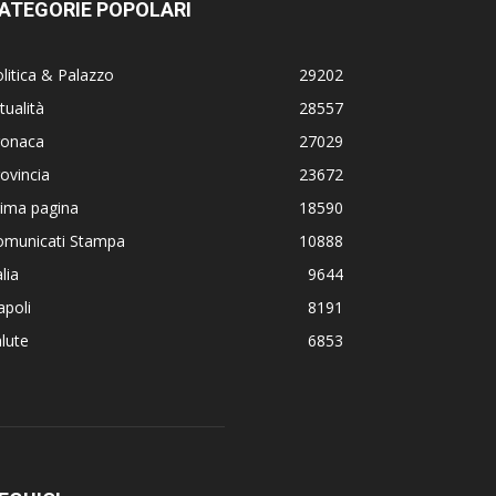
ATEGORIE POPOLARI
litica & Palazzo
29202
tualità
28557
ronaca
27029
ovincia
23672
rima pagina
18590
omunicati Stampa
10888
alia
9644
poli
8191
lute
6853