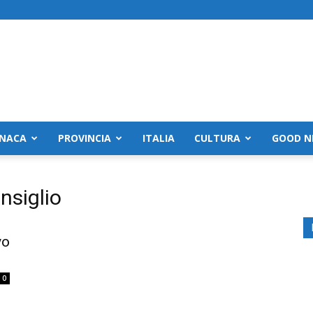
NACA
PROVINCIA
ITALIA
CULTURA
GOOD N
nsiglio
vo
0