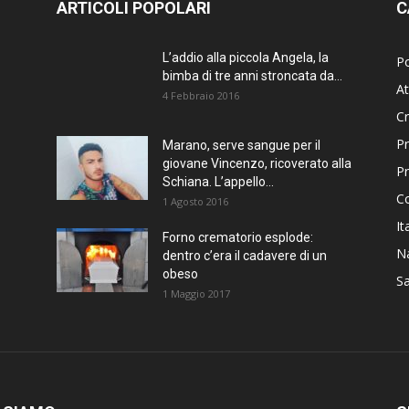
ARTICOLI POPOLARI
C
L’addio alla piccola Angela, la
Po
bimba di tre anni stroncata da...
At
4 Febbraio 2016
C
Pr
Marano, serve sangue per il
giovane Vincenzo, ricoverato alla
P
Schiana. L’appello...
C
1 Agosto 2016
It
Forno crematorio esplode:
Na
dentro c’era il cadavere di un
obeso
Sa
1 Maggio 2017