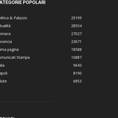
ATEGORIE POPOLARI
litica & Palazzo
29199
tualità
28554
ronaca
27027
ovincia
23671
rima pagina
18588
omunicati Stampa
10887
alia
9643
poli
8190
lute
6853