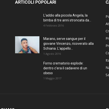
ARTICOLI POPOLARI
C
L’addio alla piccola Angela, la
Po
bimba di tre anni stroncata da...
At
4 Febbraio 2016
C
Pr
Marano, serve sangue per il
giovane Vincenzo, ricoverato alla
P
Schiana. L’appello...
C
1 Agosto 2016
It
Forno crematorio esplode:
Na
dentro c’era il cadavere di un
obeso
Sa
1 Maggio 2017