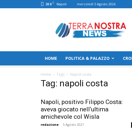
C
28.8
mercoledì 5 Agosto 2026
Napoli
TerranostraNews
HOME
POLITICA & PALAZZO
CRO
Home
Tags
Napoli costa
Tag: napoli costa
Napoli, positivo Filippo Costa:
aveva giocato nell’ultima
amichevole col Wisla
redazione
-
5 Agosto 2021