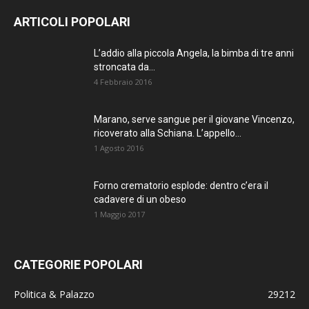
ARTICOLI POPOLARI
L’addio alla piccola Angela, la bimba di tre anni
stroncata da...
4 Febbraio 2016
Marano, serve sangue per il giovane Vincenzo,
ricoverato alla Schiana. L’appello...
1 Agosto 2016
Forno crematorio esplode: dentro c’era il
cadavere di un obeso
1 Maggio 2017
CATEGORIE POPOLARI
Politica & Palazzo
29212